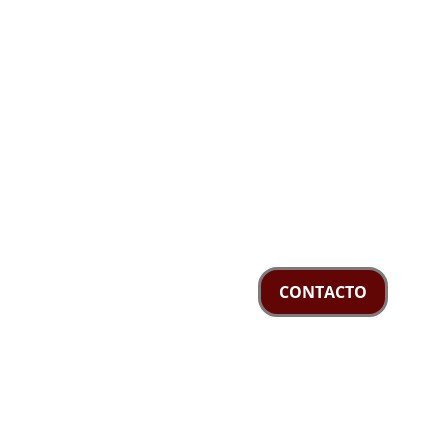
Solidaridad
Apoyamos a quienes más lo necesitan 
siempre.
CONTACTO
+52 248 202 2457
mesadirectiva@rtsaccionanonima.com
© 2024. All rights reserved.